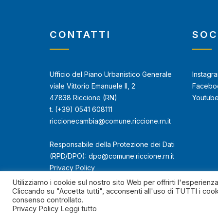
CONTATTI
SOC
Ufficio del Piano Urbanistico Generale
Instagr
viale Vittorio Emanuele II, 2
Facebo
47838 Riccione (RN)
Youtub
t. (+39) 0541 608111
riccionecambia@comune.riccione.rn.it
Responsabile della Protezione dei Dati
(RPD/DPO): dpo@comune.riccione.rn.it
Privacy Policy
Utilizziamo i cookie sul nostro sito Web per offrirti l'esperienz
Cliccando su "Accetta tutti", acconsenti all'uso di TUTTI i cook
consenso controllato.
Privacy Policy
Leggi tutto