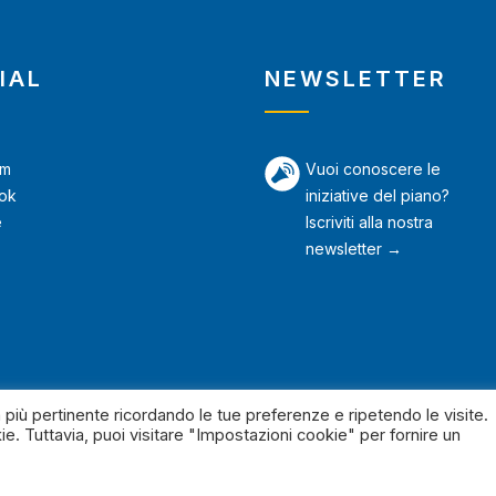
IAL
NEWSLETTER
am
Vuoi conoscere le
ok
iniziative del piano?
e
Iscriviti alla nostra
newsletter →
a più pertinente ricordando le tue preferenze e ripetendo le visite.
ie. Tuttavia, puoi visitare "Impostazioni cookie" per fornire un
Copyright © 2024 | PUG Riccione: