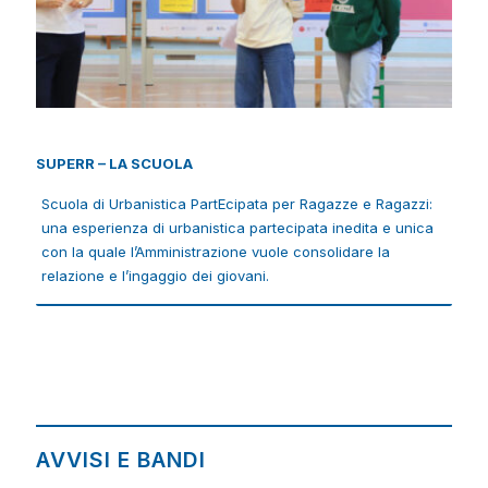
SUPERR – LA SCUOLA
Scuola di Urbanistica PartEcipata per Ragazze e Ragazzi:
SUPERR – LA SCUOLA
una esperienza di urbanistica partecipata inedita e unica
Scuola di Urbanistica PartEcipata per Ragazze e Ragazzi:
con la quale l’Amministrazione vuole consolidare la
una esperienza di urbanistica partecipata inedita e unica
relazione e l’ingaggio dei giovani.
con la quale l’Amministrazione vuole consolidare la
relazione e l’ingaggio dei giovani.
AVVISI E BANDI