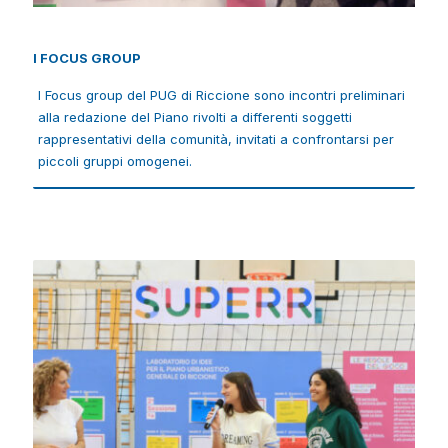
I FOCUS GROUP
I Focus group del PUG di Riccione sono incontri preliminari
I FOCUS GROUP
alla redazione del Piano rivolti a differenti soggetti
I Focus group del PUG di Riccione sono incontri preliminari
rappresentativi della comunità, invitati a confrontarsi per
alla redazione del Piano rivolti a differenti soggetti
piccoli gruppi omogenei.
rappresentativi della comunità, invitati a confrontarsi per
piccoli gruppi omogenei.