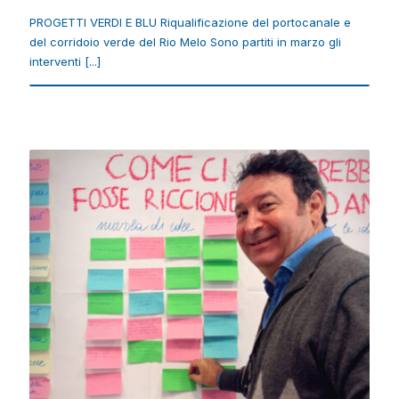
RIQUALIFICAZIONE DEL PORTOCANALE E DEL
PROGETTI VERDI E BLU Riqualificazione del portocanale e
CORRIDOIO VERDE DEL RIO MELO
del corridoio verde del Rio Melo Sono partiti in marzo gli
PROGETTI VERDI E BLU Riqualificazione del portocanale e
interventi [...]
del corridoio verde del Rio Melo Sono partiti in marzo gli
interventi [...]