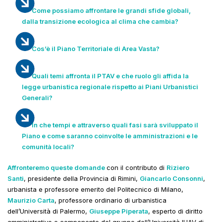
Come possiamo affrontare le grandi sfide globali,
dalla transizione ecologica al clima che cambia?
Cos’è il Piano Territoriale di Area Vasta?
Quali temi affronta il PTAV e che ruolo gli affida la
legge urbanistica regionale rispetto ai Piani Urbanistici
Generali?
In che tempi e attraverso quali fasi sarà sviluppato il
Piano e come saranno coinvolte le amministrazioni e le
comunità locali?
Affronteremo queste domande
con il contributo di
Riziero
Santi
, presidente della Provincia di Rimini,
Giancarlo Consonni
,
urbanista e professore emerito del Politecnico di Milano,
Maurizio Carta
, professore ordinario di urbanistica
dell’Università di Palermo,
Giuseppe Piperata
, esperto di diritto